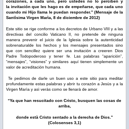
corazones, a cada uno, pero ustedes no lo perciben y
la invitación que les hago es de empeñarse, que cada uno
cuando mi Hijo llama le puedan responder.” (Mensaje de la
Santìsima Virgen Marìa, 8 de diciembre de 2012)
Este sitio se rige conforme a los decretos de Urbano VIII y a las
directivas del concilio Vaticano II, no pretende de ninguna
manera prevenir el juicio de la Iglesia sobre la autenticidad
sobrenaturalde los hechos y los mensajes presentados sino
que con sencillez quiere ser una invitación a creeren Dios
Padre Todopoderoso y tener fe. Las palabras “aparición”,
“mensajes”, “visiones” y similares aquí tienen simplemente un
valor de acreditación humana.
Te pedimos de darle un buen uso a este sitio para meditar
profundamente estas palabras y abrir tu corazón a Jesùs y a la
Virgen Marìa y asì veràs como se llenarà de amor.
“Ya que han resucitado con Cristo, busquen las cosas de
arriba,
donde està Cristo sentado a la derecha de Dios.”
(Colosenses 3,1)