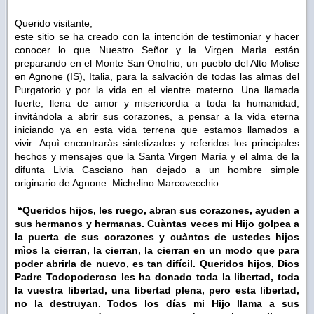
Querido visitante,
este sitio se ha creado con la intención de testimoniar y hacer
conocer lo que Nuestro Señor y la Virgen Marìa están
preparando en el Monte San Onofrio, un pueblo del Alto Molise
en Agnone (IS), Italia, para la salvación de todas las almas del
Purgatorio y por la vida en el vientre materno. Una llamada
fuerte, llena de amor y misericordia a toda la humanidad,
invitándola a abrir sus corazones, a pensar a la vida eterna
iniciando ya en esta vida terrena que estamos llamados a
vivir. Aquì encontraràs sintetizados y referidos los principales
hechos y mensajes que la Santa Virgen Marìa y el alma de la
difunta Livia Casciano han dejado a un hombre simple
originario de Agnone: Michelino Marcovecchio.
“Queridos hijos, les ruego, abran sus corazones, ayuden a
sus hermanos y hermanas. Cuàntas veces mi Hijo golpea a
la puerta de sus corazones y cuàntos de ustedes hijos
mìos la cierran, la cierran, la cierran en un modo que para
poder abrirla de nuevo, es tan difícil. Queridos hijos, Dios
Padre Todopoderoso les ha donado toda la libertad, toda
la vuestra libertad, una libertad plena, pero esta libertad,
no la destruyan. Todos los días mi Hijo llama a sus