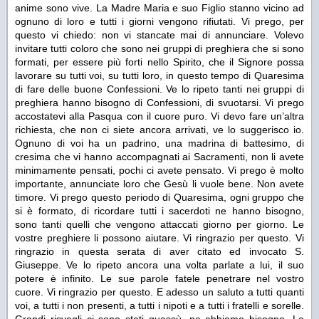
anime sono vive. La Madre Maria e suo Figlio stanno vicino ad
ognuno di loro e tutti i giorni vengono rifiutati. Vi prego, per
questo vi chiedo: non vi stancate mai di annunciare. Volevo
invitare tutti coloro che sono nei gruppi di preghiera che si sono
formati, per essere più forti nello Spirito, che il Signore possa
lavorare su tutti voi, su tutti loro, in questo tempo di Quaresima
di fare delle buone Confessioni. Ve lo ripeto tanti nei gruppi di
preghiera hanno bisogno di Confessioni, di svuotarsi. Vi prego
accostatevi alla Pasqua con il cuore puro. Vi devo fare un’altra
richiesta, che non ci siete ancora arrivati, ve lo suggerisco io.
Ognuno di voi ha un padrino, una madrina di battesimo, di
cresima che vi hanno accompagnati ai Sacramenti, non li avete
minimamente pensati, pochi ci avete pensato. Vi prego è molto
importante, annunciate loro che Gesù li vuole bene. Non avete
timore. Vi prego questo periodo di Quaresima, ogni gruppo che
si è formato, di ricordare tutti i sacerdoti ne hanno bisogno,
sono tanti quelli che vengono attaccati giorno per giorno. Le
vostre preghiere li possono aiutare. Vi ringrazio per questo. Vi
ringrazio in questa serata di aver citato ed invocato S.
Giuseppe. Ve lo ripeto ancora una volta parlate a lui, il suo
potere è infinito. Le sue parole fatele penetrare nel vostro
cuore. Vi ringrazio per questo. E adesso un saluto a tutti quanti
voi, a tutti i non presenti, a tutti i nipoti e a tutti i fratelli e sorelle.