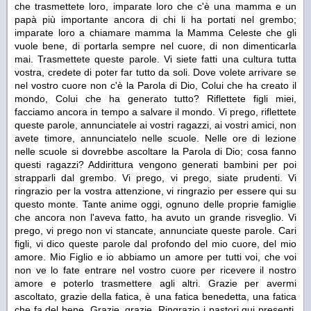
che trasmettete loro, imparate loro che c'è una mamma e un
papà più importante ancora di chi li ha portati nel grembo;
imparate loro a chiamare mamma la Mamma Celeste che gli
vuole bene, di portarla sempre nel cuore, di non dimenticarla
mai. Trasmettete queste parole. Vi siete fatti una cultura tutta
vostra, credete di poter far tutto da soli. Dove volete arrivare se
nel vostro cuore non c'è la Parola di Dio, Colui che ha creato il
mondo, Colui che ha generato tutto? Riflettete figli miei,
facciamo ancora in tempo a salvare il mondo. Vi prego, riflettete
queste parole, annunciatele ai vostri ragazzi, ai vostri amici, non
avete timore, annunciatelo nelle scuole. Nelle ore di lezione
nelle scuole si dovrebbe ascoltare la Parola di Dio; cosa fanno
questi ragazzi? Addirittura vengono generati bambini per poi
strapparli dal grembo. Vi prego, vi prego, siate prudenti. Vi
ringrazio per la vostra attenzione, vi ringrazio per essere qui su
questo monte. Tante anime oggi, ognuno delle proprie famiglie
che ancora non l'aveva fatto, ha avuto un grande risveglio. Vi
prego, vi prego non vi stancate, annunciate queste parole. Cari
figli, vi dico queste parole dal profondo del mio cuore, del mio
amore. Mio Figlio e io abbiamo un amore per tutti voi, che voi
non ve lo fate entrare nel vostro cuore per ricevere il nostro
amore e poterlo trasmettere agli altri. Grazie per avermi
ascoltato, grazie della fatica, è una fatica benedetta, una fatica
che fa del bene. Grazie, grazie. Ringrazio i pastori qui presenti,