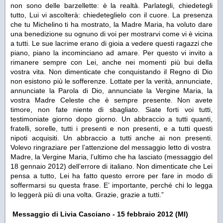
non sono delle barzellette: è la realtà. Parlategli, chiedetegli
tutto, Lui vi ascolterà: chiedeteglielo con il cuore. La presenza
che tu Michelino ti ha mostrato, la Madre Maria, ha voluto dare
una benedizione su ognuno di voi per mostrarvi come vi è vicina
a tutti. Le sue lacrime erano di gioia a vedere questi ragazzi che
piano, piano la incominciano ad amare. Per questo vi invito a
rimanere sempre con Lei, anche nei momenti più bui della
vostra vita. Non dimenticate che conquistando il Regno di Dio
non esistono più le sofferenze. Lottate per la verità, annunciate,
annunciate la Parola di Dio, annunciate la Vergine Maria, la
vostra Madre Celeste che è sempre presente. Non avete
timore, non fate niente di sbagliato. Siate forti voi tutti,
testimoniate giorno dopo giorno. Un abbraccio a tutti quanti,
fratelli, sorelle, tutti i presenti e non presenti, e a tutti questi
nipoti acquisiti. Un abbraccio a tutti anche ai non presenti.
Volevo ringraziare per l’attenzione del messaggio letto di vostra
Madre, la Vergine Maria, l’ultimo che ha lasciato
(messaggio del
18 gennaio 2012)
dell’errore di italiano. Non dimenticate che Lei
pensa a tutto, Lei ha fatto questo errore per fare in modo di
soffermarsi su questa frase. E’ importante, perché chi lo legga
lo leggerà più di una volta. Grazie, grazie a tutti.”
Messaggio di Livia Casciano - 15 febbraio 2012 (MI)