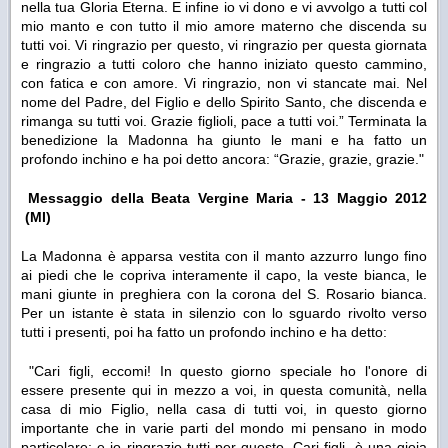
nella tua Gloria Eterna. E infine io vi dono e vi avvolgo a tutti col
mio manto e con tutto il mio amore materno che discenda su
tutti voi. Vi ringrazio per questo, vi ringrazio per questa giornata
e ringrazio a tutti coloro che hanno iniziato questo cammino,
con fatica e con amore. Vi ringrazio, non vi stancate mai. Nel
nome del Padre, del Figlio e dello Spirito Santo, che discenda e
rimanga su tutti voi. Grazie figlioli, pace a tutti voi.”
Terminata la
benedizione la Madonna ha giunto le mani e ha fatto un
profondo inchino e ha poi detto ancora:
“Grazie, grazie, grazie."
Messaggio della Beata Vergine Maria - 13 Maggio 2012
(MI)
La Madonna è apparsa vestita con il manto azzurro lungo fino
ai piedi che le copriva interamente il capo, la veste bianca, le
mani giunte in preghiera con la corona del S. Rosario bianca.
Per un istante è stata in silenzio con lo sguardo rivolto verso
tutti i presenti, poi ha fatto un profondo inchino e ha detto:
"
Cari figli, eccomi! In questo giorno speciale ho l'onore di
essere presente qui in mezzo a voi, in questa comunità, nella
casa di mio Figlio, nella casa di tutti voi, in questo giorno
importante che in varie parti del mondo mi pensano in modo
particolare; e io ringrazio tutti per questo. Cari figli, è una gioia