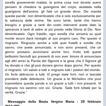
sorella gravemente malata, la prima cosa non dovete avere
pensieri di chiedere la guarigione del corpo, aiutatela nella
guarigione dell’anima, gli fate un grande dono. Dio manda
queste parole: non dimenticatelo che è solo esclusivamente per
la salvezza delle anime. Ne sono tante, tante che hanno
bisogno e grazie a tanti dei vostri interventi avete dato la
speranza a tanti di salire al più presto nella Gloria di Dio. Non
dimenticatelo. Ogni fratello, ogni sorella che arriverà su quel
monte sicuro darà risveglio al suo proprio caro. Per questo vi
ringrazio. Ringrazio anche a tutti quei fratelli e sorelle che
sanno, che avete annunciato, e non sono presenti, che un
giorno possano avvicinarsi anche loro. Invito tutti questi
bellissimi fanciulli qui presenti di non aver timore di annunciare
agli altri amici la Parola del Signore e la gioia che il Signore gli
ha donato e che gli può donare giorno dopo giorno. Per questo
vi ringrazio. Un saluto a tutti e ringrazio tutti i pastori del mondo.
Un forte abbraccio a tutti. Vi prego siate forti, non vi lasciate
prendere dalle debolezze. Un grazie a te Michelino che puoi
trasmettere queste parole e un grazie a tutti i non presenti. Vi
ringrazio noi saremo con voi. Grazie. Siate forti lottate per la
verità. Grazie.”
Messaggio della Beata Vergine Maria - 29 febbraio