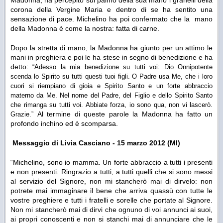
Madonna, ha percepito sul palmo della sua mano i granelli della
corona della Vergine Maria e dentro di se ha sentito una
sensazione di pace. Michelino ha poi confermato che la mano
della Madonna è come la nostra: fatta di carne.
Dopo la stretta di mano, la Madonna ha giunto per un attimo le
mani in preghiera e poi le ha stese in segno di benedizione e ha
detto:
“Adesso la mia benedizione su tutti voi: Dio Onnipotente
scenda lo Spirito su tutti questi tuoi figli. O Padre usa Me, che i loro
cuori si riempiano di gioia e Spirito Santo e un forte abbraccio
materno da Me. Nel nome del Padre, del Figlio e dello Spirito Santo
che rimanga su tutti voi. Abbiate forza, io sono qua, non vi lascerò.
Al termine di queste parole la Madonna ha fatto un
Grazie.”
profondo inchino ed è scomparsa.
Messaggio di Livia Casciano - 15 marzo 2012 (MI)
“Michelino, sono io mamma. Un forte abbraccio a tutti i presenti
e non presenti. Ringrazio a tutti, a tutti quelli che si sono messi
al servizio del Signore, non mi stancherò mai di dirvelo: non
potrete mai immaginare il bene che arriva quassù con tutte le
vostre preghiere e tutti i fratelli e sorelle che portate al Signore.
Non mi stancherò mai di dirvi che ognuno di voi annunci ai suoi,
ai propri conoscenti e non si stanchi mai di annunciare che le