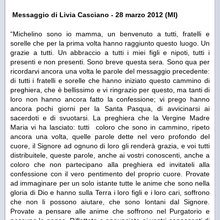
Messaggio di Livia Casciano - 28 marzo 2012 (MI)
“Michelino sono io mamma, un benvenuto a tutti, fratelli e
sorelle che per la prima volta hanno raggiunto questo luogo. Un
grazie a tutti. Un abbraccio a tutti i miei figli e nipoti, tutti i
presenti e non presenti. Sono breve questa sera. Sono qua per
ricordarvi ancora una volta le parole del messaggio precedente:
di tutti i fratelli e sorelle che hanno iniziato questo cammino di
preghiera, che è bellissimo e vi ringrazio per questo, ma tanti di
loro non hanno ancora fatto la confessione; vi prego hanno
ancora pochi giorni per la Santa Pasqua, di avvicinarsi ai
sacerdoti e di svuotarsi. La preghiera che la Vergine Madre
Maria vi ha lasciato: tutti coloro che sono in cammino, ripeto
ancora una volta, quelle parole dette nel vero profondo del
cuore, il Signore ad ognuno di loro gli renderà grazia, e voi tutti
distribuitele, queste parole, anche ai vostri conoscenti, anche a
coloro che non partecipano alla preghiera ed invitateli alla
confessione con il vero pentimento del proprio cuore. Provate
ad immaginare per un solo istante tutte le anime che sono nella
gloria di Dio e hanno sulla Terra i loro figli e i loro cari, soffrono
che non li possono aiutare, che sono lontani dal Signore.
Provate a pensare alle anime che soffrono nel Purgatorio e