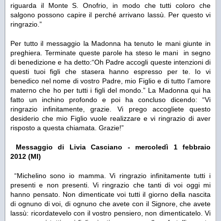
riguarda il Monte S. Onofrio, in modo che tutti coloro che
salgono possono capire il perché arrivano lassù. Per questo vi
ringrazio.”
Per tutto il messaggio la Madonna ha tenuto le mani giunte in
preghiera. Terminate queste parole ha steso le mani in segno
di benedizione e ha detto:
“Oh Padre accogli queste intenzioni di
questi tuoi figli che stasera hanno espresso per te. Io vi
benedico nel nome di vostro Padre, mio Figlio e di tutto l’amore
materno che ho per tutti i figli del mondo.”
La Madonna qui ha
fatto un inchino profondo e poi ha concluso dicendo: “
Vi
ringrazio infinitamente, grazie. Vi prego accogliete questo
desiderio che mio Figlio vuole realizzare e vi ringrazio di aver
risposto a questa chiamata. Grazie!”
Messaggio di Livia Casciano - mercoledì 1 febbraio
2012 (MI)
“Michelino sono io mamma. Vi ringrazio infinitamente tutti i
presenti e non presenti. Vi ringrazio che tanti di voi oggi mi
hanno pensato. Non dimenticate voi tutti il giorno della nascita
di ognuno di voi, di ognuno che avete con il Signore, che avete
lassù: ricordatevelo con il vostro pensiero, non dimenticatelo. Vi