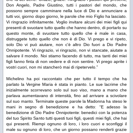
Don Angelo, Padre Giustino, tutti i pastori del mondo, che
possono sempre camminare nella luce di Dio e annunciare a
tutti voi, giorno dopo giorno, le parole che mio Figlio ha lasciato.
Vi ringrazio infinitamente. Voglio invitare alcuni dei miei figli qui
presenti di svuotare tutto quello che hanno dentro, di portarlo su
questo monte, di svuotare tutto quello che è male in casa,
distruggete tutto quello che non è di Dio. Vi prego e vi ripeto,
solo Dio vi può aiutare, non c'è altro Dio fuori a Dio Padre
Onnipotente. Vi ringrazio, vi ringrazio, non vi stancate, aiutate a
salvare il mondo. Noi stiamo facendo di tutto, ma tanti dei miei
figli fanno finta di non vedere e di non sentire. Vi prego aprite i
vostri cuori, non mi stancherò mai di ripetervelo.”
Michelino ha poi raccontato che per tutto il tempo che ha
parlato la Vergine Maria è stata in
pianto. Le sue lacrime che
inizialmente scorrevano solo sul suo viso, mano a mano che
parlava aumentavano di intensità, fino ad arrivare a scivolare
sul suo manto. Terminate queste parole la Madonna ha steso le
mani in segno di benedizione e ha detto:
“E adesso la
benedizione di Dio Padre Onnipotente: benedici con la potenza
del tuo Spirito Santo tutti questi tuoi figli, questi miei figli, che hai
qui presenti. Riempi ognuno di loro, i loro cuori e sconfiggi il
male su ognuno di loro, che un giorno possano renderti grazie