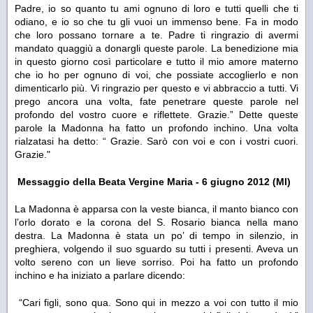
Padre, io so quanto tu ami ognuno di loro e tutti quelli che ti
odiano, e io so che tu gli vuoi un immenso bene. Fa in modo
che loro possano tornare a te. Padre ti ringrazio di avermi
mandato quaggiù a donargli queste parole. La benedizione mia
in questo giorno così particolare e tutto il mio amore materno
che io ho per ognuno di voi, che possiate accoglierlo e non
dimenticarlo più. Vi ringrazio per questo e vi abbraccio a tutti. Vi
prego ancora una volta, fate penetrare queste parole nel
profondo del vostro cuore e riflettete. Grazie.”
Dette queste
parole la Madonna ha fatto un profondo inchino. Una volta
rialzatasi ha detto:
“ Grazie. Sarò con voi e con i vostri cuori.
Grazie."
Messaggio della Beata Vergine Maria - 6 giugno 2012 (MI)
La Madonna è apparsa con la veste bianca, il manto bianco con
l’orlo dorato e la corona del S. Rosario bianca nella mano
destra. La Madonna è stata un po’ di tempo in silenzio, in
preghiera, volgendo il suo sguardo su tutti i presenti. Aveva un
volto sereno con un lieve sorriso. Poi ha fatto un profondo
inchino e ha iniziato a parlare dicendo:
“
Cari figli, sono qua. Sono qui in mezzo a voi con tutto il mio