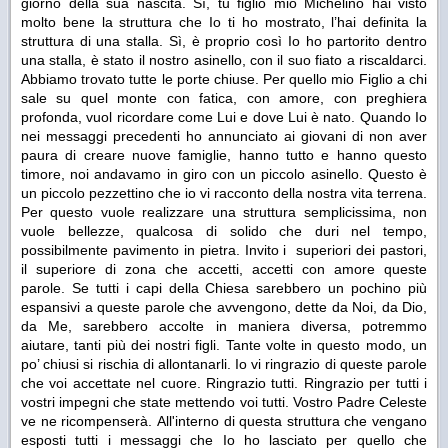
giorno della sua nascita. Sì, tu figlio mio Michelino hai visto
molto bene la struttura che Io ti ho mostrato, l’hai definita la
struttura di una stalla. Sì, è proprio così Io ho partorito dentro
una stalla, è stato il nostro asinello, con il suo fiato a riscaldarci.
Abbiamo trovato tutte le porte chiuse. Per quello mio Figlio a chi
sale su quel monte con fatica, con amore, con preghiera
profonda, vuol ricordare come Lui e dove Lui è nato. Quando Io
nei messaggi precedenti ho annunciato ai giovani di non aver
paura di creare nuove famiglie, hanno tutto e hanno questo
timore, noi andavamo in giro con un piccolo asinello. Questo è
un piccolo pezzettino che io vi racconto della nostra vita terrena.
Per questo vuole realizzare una struttura semplicissima, non
vuole bellezze, qualcosa di solido che duri nel tempo,
possibilmente pavimento in pietra. Invito i superiori dei pastori,
il superiore di zona che accetti, accetti con amore queste
parole. Se tutti i capi della Chiesa sarebbero un pochino più
espansivi a queste parole che avvengono, dette da Noi, da Dio,
da Me, sarebbero accolte in maniera diversa, potremmo
aiutare, tanti più dei nostri figli. Tante volte in questo modo, un
po’ chiusi si rischia di allontanarli. Io vi ringrazio di queste parole
che voi accettate nel cuore. Ringrazio tutti. Ringrazio per tutti i
vostri impegni che state mettendo voi tutti. Vostro Padre Celeste
ve ne ricompenserà. All'interno di questa struttura che vengano
esposti tutti i messaggi che Io ho lasciato per quello che