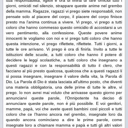
sua responsabilità, figlioli è ora di finirla di fare omicidi tutti i
giorni, omicidi nel silenzio, strappare queste anime nel grembo
della mamma. Ragazze, ragazzi vi prego siete responsabili, non
pensate solo al piacere del corpo, il piacere del corpo finisce
presto ma l'anima continua a vivere. Vi prego, vi prego a tutti
coloro che hanno commesso questo omicidio di accostarsi a un
vero pentimento, alla confessione. Queste povere anime
innocenti le vogliamo con noi e vi prego tutti coloro che hanno
questa intenzione, vi prego riflettete, riflettete. Tutti i giorni, a
tutte le ore arrivano. Vi prego è ora di finirla. Invito a tutte le
istituzioni delle scuole, a tutti coloro che hanno il potere di
decidere le leggi scolastiche, a tutti coloro che insegnano a
questi ragazzi e con la responsabilità di tutto il clero, che
facciano al più presto qualcosa, qualcosa che a questi ragazzi li
si possa insegnare, insegnare il valore della vita, la Parola di
Dio. La Parola di Dio è stata lasciata all'ultimo posto, che diventi
una materia obbligatoria, una delle prime di tutte le altre, vi
prego. Io non avrei mai voluto che arrivasse questo giorno per
annunciarvi queste parole, l'Onnipotente ha deciso di
annunciare queste parole, non è più possibile. E voi genitori,
mamme, papà, voi che avete questi bambini così piccoli e tutti
coloro che ce l'hanno ancora nel grembo, insegnate loro da
quando ancora cominciano a dire le prime parole, come
insegnate loro a chiamare mamma e papà e tutti gli altri valori