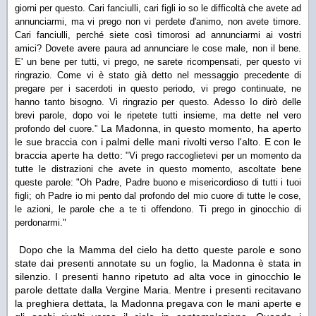
giorni per questo. Cari fanciulli, cari figli io so le difficoltà che avete ad
annunciarmi, ma vi prego non vi perdete d'animo, non avete timore.
Cari fanciulli, perché siete così timorosi ad annunciarmi ai vostri
amici? Dovete avere paura ad annunciare le cose male, non il bene.
E' un bene per tutti, vi prego, ne sarete ricompensati, per questo vi
ringrazio. Come vi è stato già detto nel messaggio precedente di
pregare per i sacerdoti in questo periodo, vi prego continuate, ne
hanno tanto bisogno. Vi ringrazio per questo. Adesso Io dirò delle
brevi parole, dopo voi le ripetete tutti insieme, ma dette nel vero
La Madonna, in questo momento, ha aperto
profondo del cuore.”
le sue braccia con i palmi delle mani rivolti verso l'alto. E con le
braccia aperte ha detto:
"Vi prego raccoglietevi per un momento da
tutte le distrazioni che avete in questo momento, ascoltate bene
queste parole:
"Oh Padre, Padre buono e misericordioso di tutti i tuoi
figli; oh Padre io mi pento dal profondo del mio cuore di tutte le cose,
le azioni, le parole che a te ti offendono. Ti prego in ginocchio di
perdonarmi."
Dopo che la Mamma del cielo ha detto queste parole e sono
state dai presenti annotate su un foglio, la Madonna è stata in
silenzio. I presenti hanno ripetuto ad alta voce in ginocchio le
parole dettate dalla Vergine Maria. Mentre i presenti recitavano
la preghiera dettata, la Madonna pregava con le mani aperte e