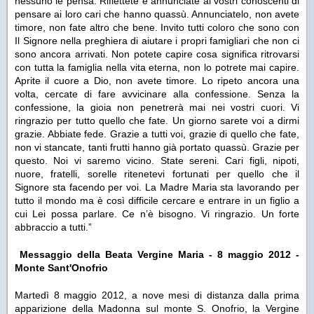
nessuno le pensa. Riflettete e annunciate ai vostri conoscenti di
pensare ai loro cari che hanno quassù. Annunciatelo, non avete
timore, non fate altro che bene. Invito tutti coloro che sono con
Il Signore nella preghiera di aiutare i propri famigliari che non ci
sono ancora arrivati. Non potete capire cosa significa ritrovarsi
con tutta la famiglia nella vita eterna, non lo potrete mai capire.
Aprite il cuore a Dio, non avete timore. Lo ripeto ancora una
volta, cercate di fare avvicinare alla confessione. Senza la
confessione, la gioia non penetrerà mai nei vostri cuori. Vi
ringrazio per tutto quello che fate. Un giorno sarete voi a dirmi
grazie. Abbiate fede. Grazie a tutti voi, grazie di quello che fate,
non vi stancate, tanti frutti hanno già portato quassù. Grazie per
questo. Noi vi saremo vicino. State sereni. Cari figli, nipoti,
nuore, fratelli, sorelle ritenetevi fortunati per quello che il
Signore sta facendo per voi. La Madre Maria sta lavorando per
tutto il mondo ma è così difficile cercare e entrare in un figlio a
cui Lei possa parlare. Ce n’è bisogno. Vi ringrazio. Un forte
abbraccio a tutti.”
Messaggio della Beata Vergine Maria - 8 maggio 2012 -
Monte Sant'Onofrio
Martedì 8 maggio 2012, a nove mesi di distanza dalla prima
apparizione della Madonna sul monte S. Onofrio, la Vergine