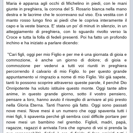
Maria è apparsa agli occhi di Michelino in piedi, con le mani
giunte in preghiera, la corona del S. Rosario bianca nella mano
destra e le lacrime che le scorrevano sul viso. Era vestita con il
manto rosso lungo fino ai piedi che le copriva interamente il
capo e la veste bianca. E’ stata un po’ di minuti in silenzio, in un
atteggiamento di preghiera, con lo sguardo rivolto verso la
Croce e tutta la folla di fedeli presenti. Poi ha fatto un profondo
inchino e ha iniziato a parlare dicendo:
"Cari figli, oggi per mio Figlio e per me è una giornata di gioia e
commozione, è anche un giorno di dolore; di gioia e
commozione per vedervi a tutti voi riuniti in preghiera
percorrendo il calvario di mio Figlio. Io per questo grande
appuntamento vi ringrazio a nome di mio Figlio. Voi già sapete,
tanti lo possono scoprire attraverso queste parole, il perché Dio
Onnipotente ha voluto istituire questo monte. Oggi tante altre
anime, in questo grande giorno, sotto il vostro pensiero,
pensare a loro, hanno avuto il risveglio di arrivare al più presto
nella Gloria Eterna. Tanti l'hanno già fatto. Oggi sono passati
nove mesi. Nove mesi è un numero che oggi spaventa tutti i
miei figli, li spaventa perché gli sembra così difficile portare per
nove mesi un bambino nel grembo. Figlioli, madri, papà,
ragazze, ragazzi è arrivata l'ora che ognuno di voi si prenda la