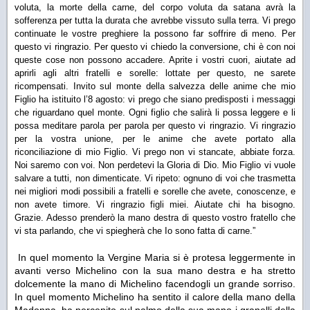
voluta, la morte della carne, del corpo voluta da satana avrà la
sofferenza per tutta la durata che avrebbe vissuto sulla terra. Vi prego
continuate le vostre preghiere la possono far soffrire di meno. Per
questo vi ringrazio. Per questo vi chiedo la conversione, chi è con noi
queste cose non possono accadere. Aprite i vostri cuori, aiutate ad
aprirli agli altri fratelli e sorelle: lottate per questo, ne sarete
ricompensati. Invito sul monte della salvezza delle anime che mio
Figlio ha istituito l’8 agosto: vi prego che siano predisposti i messaggi
che riguardano quel monte. Ogni figlio che salirà li possa leggere e li
possa meditare parola per parola per questo vi ringrazio. Vi ringrazio
per la vostra unione, per le anime che avete portato alla
riconciliazione di mio Figlio. Vi prego non vi stancate, abbiate forza.
Noi saremo con voi. Non perdetevi la Gloria di Dio. Mio Figlio vi vuole
salvare a tutti, non dimenticate. Vi ripeto: ognuno di voi che trasmetta
nei migliori modi possibili a fratelli e sorelle che avete, conoscenze, e
non avete timore. Vi ringrazio figli miei. Aiutate chi ha bisogno.
Grazie. Adesso prenderò la mano destra di questo vostro fratello che
vi sta parlando, che vi spiegherà che Io sono fatta di carne.”
In quel momento la Vergine Maria si è protesa leggermente in
avanti verso Michelino con la sua mano destra e ha stretto
dolcemente la mano di Michelino facendogli un grande sorriso.
In quel momento Michelino ha sentito il calore della mano della