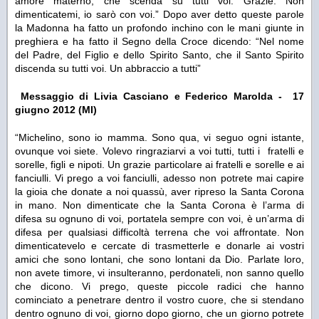
amore materno, che scenda su tutti voi. Grazie. Non
dimenticatemi, io sarò con voi.”
Dopo aver detto queste parole
la Madonna ha fatto un profondo inchino con le mani giunte in
preghiera e ha fatto il Segno della Croce dicendo:
“Nel nome
del Padre, del Figlio e dello Spirito Santo, che il Santo Spirito
discenda su tutti voi. Un abbraccio a tutti”
Messaggio di Livia Casciano e Federico Marolda - 17
giugno 2012 (MI)
“Michelino, sono io mamma. Sono qua, vi seguo ogni istante,
ovunque voi siete. Volevo ringraziarvi a voi tutti, tutti i fratelli e
sorelle, figli e nipoti. Un grazie particolare ai fratelli e sorelle e ai
fanciulli. Vi prego a voi fanciulli, adesso non potrete mai capire
la gioia che donate a noi quassù, aver ripreso la Santa Corona
in mano. Non dimenticate che la Santa Corona è l’arma di
difesa su ognuno di voi, portatela sempre con voi, è un’arma di
difesa per qualsiasi difficoltà terrena che voi affrontate. Non
dimenticatevelo e cercate di trasmetterle e donarle ai vostri
amici che sono lontani, che sono lontani da Dio. Parlate loro,
non avete timore, vi insulteranno, perdonateli, non sanno quello
che dicono. Vi prego, queste piccole radici che hanno
cominciato a penetrare dentro il vostro cuore, che si stendano
dentro ognuno di voi, giorno dopo giorno, che un giorno potrete