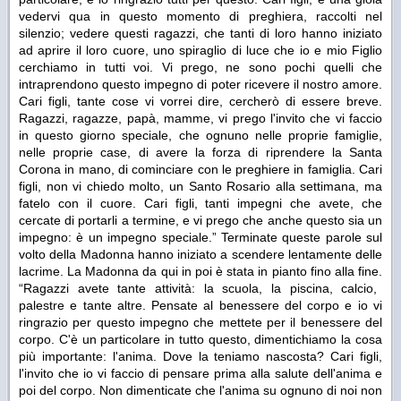
vedervi qua in questo momento di preghiera, raccolti nel
silenzio; vedere questi ragazzi, che tanti di loro hanno iniziato
ad aprire il loro cuore, uno spiraglio di luce che io e mio Figlio
cerchiamo in tutti voi. Vi prego, ne sono pochi quelli che
intraprendono questo impegno di poter ricevere il nostro amore.
Cari figli, tante cose vi vorrei dire, cercherò di essere breve.
Ragazzi, ragazze, papà, mamme, vi prego l'invito che vi faccio
in questo giorno speciale, che ognuno nelle proprie famiglie,
nelle proprie case, di avere la forza di riprendere la Santa
Corona in mano, di cominciare con le preghiere in famiglia. Cari
figli, non vi chiedo molto, un Santo Rosario alla settimana, ma
fatelo con il cuore. Cari figli, tanti impegni che avete, che
cercate di portarli a termine, e vi prego che anche questo sia un
impegno: è un impegno speciale.”
Terminate queste parole sul
volto della Madonna hanno iniziato a scendere lentamente delle
lacrime. La Madonna da qui in poi è stata in pianto fino alla fine.
“Ragazzi avete tante attività: la scuola, la piscina, calcio,
palestre e tante altre. Pensate al benessere del corpo e io vi
ringrazio per questo impegno che mettete per il benessere del
corpo. C'è un particolare in tutto questo, dimentichiamo la cosa
più importante: l'anima. Dove la teniamo nascosta? Cari figli,
l'invito che io vi faccio di pensare prima alla salute dell'anima e
poi del corpo. Non dimenticate che l'anima su ognuno di noi non