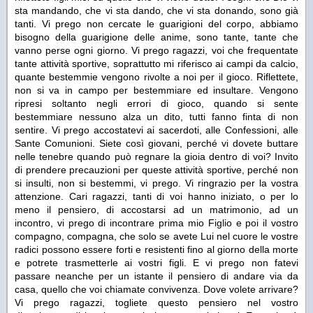
sta mandando, che vi sta dando, che vi sta donando, sono già
tanti. Vi prego non cercate le guarigioni del corpo, abbiamo
bisogno della guarigione delle anime, sono tante, tante che
vanno perse ogni giorno. Vi prego ragazzi, voi che frequentate
tante attività sportive, soprattutto mi riferisco ai campi da calcio,
quante bestemmie vengono rivolte a noi per il gioco. Riflettete,
non si va in campo per bestemmiare ed insultare. Vengono
ripresi soltanto negli errori di gioco, quando si sente
bestemmiare nessuno alza un dito, tutti fanno finta di non
sentire. Vi prego accostatevi ai sacerdoti, alle Confessioni, alle
Sante Comunioni. Siete così giovani, perché vi dovete buttare
nelle tenebre quando può regnare la gioia dentro di voi? Invito
di prendere precauzioni per queste attività sportive, perché non
si insulti, non si bestemmi, vi prego. Vi ringrazio per la vostra
attenzione. Cari ragazzi, tanti di voi hanno iniziato, o per lo
meno il pensiero, di accostarsi ad un matrimonio, ad un
incontro, vi prego di incontrare prima mio Figlio e poi il vostro
compagno, compagna, che solo se avete Lui nel cuore le vostre
radici possono essere forti e resistenti fino al giorno della morte
e potrete trasmetterle ai vostri figli. E vi prego non fatevi
passare neanche per un istante il pensiero di andare via da
casa, quello che voi chiamate convivenza. Dove volete arrivare?
Vi prego ragazzi, togliete questo pensiero nel vostro