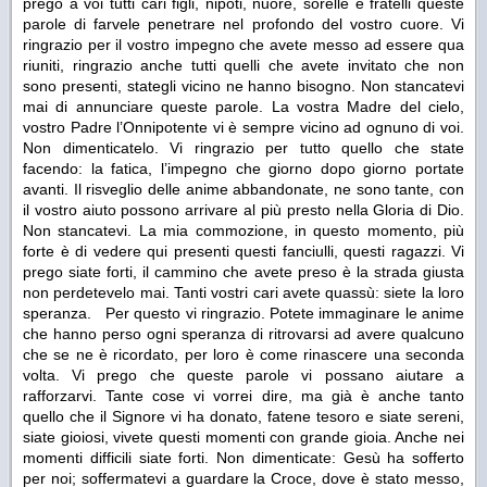
prego a voi tutti cari figli, nipoti, nuore, sorelle e fratelli queste
parole di farvele penetrare nel profondo del vostro cuore. Vi
ringrazio per il vostro impegno che avete messo ad essere qua
riuniti, ringrazio anche tutti quelli che avete invitato che non
sono presenti, stategli vicino ne hanno bisogno. Non stancatevi
mai di annunciare queste parole. La vostra Madre del cielo,
vostro Padre l’Onnipotente vi è sempre vicino ad ognuno di voi.
Non dimenticatelo. Vi ringrazio per tutto quello che state
facendo: la fatica, l’impegno che giorno dopo giorno portate
avanti. Il risveglio delle anime abbandonate, ne sono tante, con
il vostro aiuto possono arrivare al più presto nella Gloria di Dio.
Non stancatevi. La mia commozione, in questo momento, più
forte è di vedere qui presenti questi fanciulli, questi ragazzi. Vi
prego siate forti, il cammino che avete preso è la strada giusta
non perdetevelo mai. Tanti vostri cari avete quassù: siete la loro
speranza. Per questo vi ringrazio. Potete immaginare le anime
che hanno perso ogni speranza di ritrovarsi ad avere qualcuno
che se ne è ricordato, per loro è come rinascere una seconda
volta. Vi prego che queste parole vi possano aiutare a
rafforzarvi. Tante
cose vi vorrei dire, ma già è anche tanto
quello che il Signore vi ha donato, fatene tesoro e siate sereni,
siate gioiosi, vivete questi momenti con grande gioia. Anche nei
momenti difficili siate forti. Non dimenticate: Gesù ha sofferto
per noi; soffermatevi a guardare la Croce, dove è stato messo,