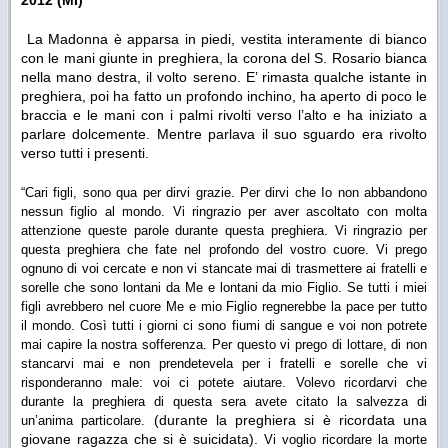
2012 (MI)
La Madonna è apparsa in piedi, vestita interamente di bianco
con le mani giunte in preghiera, la corona del S. Rosario bianca
nella mano destra, il volto sereno. E’ rimasta qualche istante in
preghiera, poi ha fatto un profondo inchino, ha aperto di poco le
braccia e le mani con i palmi rivolti verso l’alto e ha iniziato a
parlare dolcemente. Mentre parlava il suo sguardo era rivolto
verso tutti i presenti.
“Cari figli, sono qua per dirvi grazie. Per dirvi che Io non abbandono
nessun figlio al mondo. Vi ringrazio per aver ascoltato con molta
attenzione queste parole durante questa preghiera. Vi ringrazio per
questa preghiera che fate nel profondo del vostro cuore. Vi prego
ognuno di voi cercate e non vi stancate mai di trasmettere ai fratelli e
sorelle che sono lontani da Me e lontani da mio Figlio. Se tutti i miei
figli avrebbero nel cuore Me e mio Figlio regnerebbe la pace per tutto
il mondo. Così tutti i giorni ci sono fiumi di sangue e voi non potrete
mai capire la nostra sofferenza. Per questo vi prego di lottare, di non
stancarvi mai e non prendetevela per i fratelli e sorelle che vi
risponderanno male: voi ci potete aiutare. Volevo ricordarvi che
durante la preghiera di questa sera avete citato la salvezza di
(durante la preghiera si è ricordata una
un’anima particolare.
giovane ragazza che si è suicidata).
Vi voglio ricordare la morte