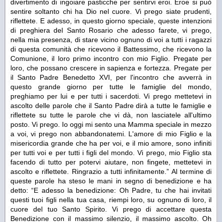
divertimento di ingoiare pasticche per sentirvi eroi. Eroe si può
sentire soltanto chi ha Dio nel cuore. Vi prego siate prudenti,
riflettete. E adesso, in questo giorno speciale, queste intenzioni
di preghiera del Santo Rosario che adesso farete, vi prego,
nella mia presenza, di stare vicino ognuno di voi a tutti i ragazzi
di questa comunità che ricevono il Battessimo, che ricevono la
Comunione, il loro primo incontro con mio Figlio. Pregate per
loro, che possano crescere in sapienza e fortezza. Pregate per
il Santo Padre Benedetto XVI, per l'incontro che avverrà in
questo grande giorno per tutte le famiglie del mondo,
preghiamo per lui e per tutti i sacerdoti. Vi prego mettetevi in
ascolto delle parole che il Santo Padre dirà a tutte le famiglie e
riflettete su tutte le parole che vi dà, non lasciatele all'ultimo
posto. Vi prego. Io oggi mi sento una Mamma speciale in mezzo
a voi, vi prego non abbandonatemi. L'amore di mio Figlio e la
misericordia grande che ha per voi, e il mio amore, sono infiniti
per tutti voi e per tutti i figli del mondo. Vi prego, mio Figlio sta
facendo di tutto per potervi aiutare, non fingete, mettetevi in
ascolto e riflettete. Ringrazio a tutti infinitamente.”
Al termine di
queste parole ha steso le mani in segno di benedizione e ha
detto:
“E adesso la benedizione: Oh Padre, tu che hai invitati
questi tuoi figli nella tua casa, riempi loro, su ognuno di loro, il
cuore del tuo Santo Spirito.
Vi prego di accettare questa
Benedizione con il massimo silenzio, il massimo ascolto. Oh