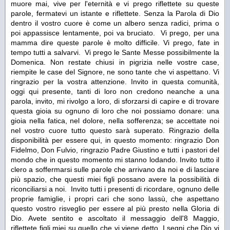
muore mai, vive per l'eternità e vi prego riflettete su queste
parole, fermatevi un istante e riflettete. Senza la Parola di Dio
dentro il vostro cuore è come un albero senza radici, prima o
poi appassisce lentamente, poi va bruciato. Vi prego, per una
mamma dire queste parole è molto difficile. Vi prego, fate in
tempo tutti a salvarvi. Vi prego le Sante Messe possibilmente la
Domenica. Non restate chiusi in pigrizia nelle vostre case,
riempite le case del Signore, ne sono tante che vi aspettano. Vi
ringrazio per la vostra attenzione. Invito in questa comunità,
oggi qui presente, tanti di loro non credono neanche a una
parola, invito, mi rivolgo a loro, di sforzarsi di capire e di trovare
questa gioia su ognuno di loro che noi possiamo donare: una
gioia nella fatica, nel dolore, nella sofferenza; se accettate noi
nel vostro cuore tutto questo sarà superato. Ringrazio della
disponibilità per essere qui, in questo momento: ringrazio Don
Fidelmo, Don Fulvio, ringrazio Padre Giustino e tutti i pastori del
mondo che in questo momento mi stanno lodando. Invito tutto il
clero a soffermarsi sulle parole che arrivano da noi e di lasciare
più spazio, che questi miei figli possano avere la possibilità di
riconciliarsi a noi. Invito tutti i presenti di ricordare, ognuno delle
proprie famiglie, i propri cari che sono lassù, che aspettano
questo vostro risveglio per essere al più presto nella Gloria di
Dio. Avete sentito e ascoltato il messaggio dell'8 Maggio,
riflettete figli miei su quello che vi viene detto. I segni che Dio vi