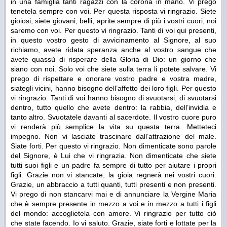
in una famiglia tanti ragazzi con la corona in mano. Vi prego
tenetela sempre con voi. Per questa risposta vi ringrazio. Siete
gioiosi, siete giovani, belli, aprite sempre di più i vostri cuori, noi
saremo con voi. Per questo vi ringrazio. Tanti di voi qui presenti,
in questo vostro gesto di avvicinamento al Signore, al suo
richiamo, avete ridata speranza anche al vostro sangue che
avete quassù di risperare della Gloria di Dio: un giorno che
siano con noi. Solo voi che siete sulla terra li potete salvare. Vi
prego di rispettare e onorare vostro padre e vostra madre,
siategli vicini, hanno bisogno dell’affetto dei loro figli. Per questo
vi ringrazio. Tanti di voi hanno bisogno di svuotarsi, di svuotarsi
dentro, tutto quello che avete dentro: la rabbia, dell’invidia e
tanto altro. Svuotatele davanti al sacerdote. Il vostro cuore puro
vi renderà più semplice la vita su questa terra. Metteteci
impegno. Non vi lasciate trascinare dall’attrazione del male.
Siate forti. Per questo vi ringrazio. Non dimenticate sono parole
del Signore, è Lui che vi ringrazia. Non dimenticate che siete
tutti suoi figli e un padre fa sempre di tutto per aiutare i propri
figli. Grazie non vi stancate, la gioia regnerà nei vostri cuori.
Grazie, un abbraccio a tutti quanti, tutti presenti e non presenti.
Vi prego di non stancarvi mai e di annunciare la Vergine Maria
che è sempre presente in mezzo a voi e in mezzo a tutti i figli
del mondo: accoglietela con amore. Vi ringrazio per tutto ciò
che state facendo. Io vi saluto. Grazie, siate forti e lottate per la