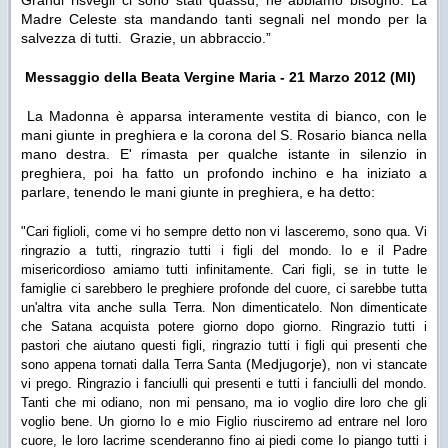
Grandi risvegli ci sono stati quassù, ne abbiamo bisogno. La
Madre Celeste sta mandando tanti segnali nel mondo per la
salvezza di tutti. Grazie, un abbraccio.”
Messaggio della Beata Vergine Maria - 21 Marzo 2012 (MI)
La Madonna è apparsa interamente vestita di bianco, con le
mani giunte in preghiera e la corona del S. Rosario bianca nella
mano destra. E' rimasta per qualche istante in silenzio in
preghiera, poi ha fatto un profondo inchino e ha iniziato a
parlare, tenendo le mani giunte in preghiera, e ha detto:
"Cari figlioli, come vi ho sempre detto non vi lasceremo, sono qua. Vi
ringrazio a tutti, ringrazio tutti i figli del mondo. Io e il Padre
misericordioso amiamo tutti infinitamente. Cari figli, se in tutte le
famiglie ci sarebbero le preghiere profonde del cuore, ci sarebbe tutta
un'altra vita anche sulla Terra. Non dimenticatelo. Non dimenticate
che Satana acquista potere giorno dopo giorno. Ringrazio tutti i
pastori che aiutano questi figli, ringrazio tutti i figli qui presenti che
(Medjugorje)
sono appena tornati dalla Terra Santa
, non vi stancate
.
vi prego
Ringrazio i fanciulli qui presenti e tutti i fanciulli del mondo.
Tanti che mi odiano, non mi pensano, ma io voglio dire loro che gli
voglio bene. Un giorno Io e mio Figlio riusciremo ad entrare nel loro
cuore, le loro lacrime scenderanno fino ai piedi come Io piango tutti i