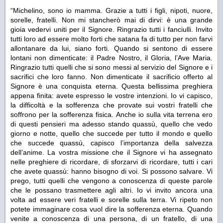
“Michelino, sono io mamma. Grazie a tutti i figli, nipoti, nuore,
sorelle, fratelli. Non mi stancherò mai di dirvi: è una grande
gioia vedervi uniti per il Signore. Ringrazio tutti i fanciulli. Invito
tutti loro ad essere molto forti che satana fa di tutto per non farvi
allontanare da lui, siano forti. Quando si sentono di essere
lontani non dimenticate: il Padre Nostro, il Gloria, l’Ave Maria.
Ringrazio tutti quelli che si sono messi al servizio del Signore e i
sacrifici che loro fanno. Non dimenticate il sacrificio offerto al
Signore è una conquista eterna. Questa bellissima preghiera
appena finita: avete espresso le vostre intenzioni. Io vi capisco,
la difficoltà e la sofferenza che provate sui vostri fratelli che
soffrono per la sofferenza fisica. Anche io sulla vita terrena ero
di questi pensieri ma adesso stando quassù, quello che vedo
giorno e notte, quello che succede per tutto il mondo e quello
che succede quassù, capisco l’importanza della salvezza
dell’anime. La vostra missione che il Signore vi ha assegnato
nelle preghiere di ricordare, di sforzarvi di ricordare, tutti i cari
che avete quassù: hanno bisogno di voi. Si possono salvare. Vi
prego, tutti quelli che vengono a conoscenza di queste parole
che le possano trasmettere agli altri. Io vi invito ancora una
volta ad essere veri fratelli e sorelle sulla terra. Vi ripeto non
potete immaginare cosa vuol dire la sofferenza eterna. Quando
venite a conoscenza di una persona, di un fratello, di una