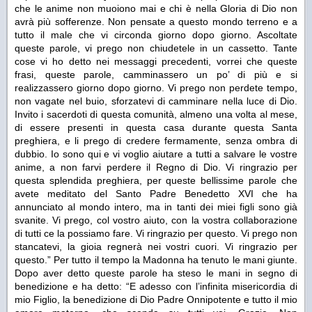
che le anime non muoiono mai e chi è nella Gloria di Dio non
avrà più sofferenze. Non pensate a questo mondo terreno e a
tutto il male che vi circonda giorno dopo giorno. Ascoltate
queste parole, vi prego non chiudetele in un cassetto. Tante
cose vi ho detto nei messaggi precedenti, vorrei che queste
frasi, queste parole, camminassero un po’ di più e si
realizzassero giorno dopo giorno. Vi prego non perdete tempo,
non vagate nel buio, sforzatevi di camminare nella luce di Dio.
Invito i sacerdoti di questa comunità, almeno una volta al mese,
di essere presenti in questa casa durante questa Santa
preghiera, e li prego di credere fermamente, senza ombra di
dubbio. Io sono qui e vi voglio aiutare a tutti a salvare le vostre
anime, a non farvi perdere il Regno di Dio. Vi ringrazio per
questa splendida preghiera, per queste bellissime parole che
avete meditato del Santo Padre Benedetto XVI che ha
annunciato al mondo intero, ma in tanti dei miei figli sono già
svanite. Vi prego, col vostro aiuto, con la vostra collaborazione
di tutti ce la possiamo fare. Vi ringrazio per questo. Vi prego non
stancatevi, la gioia regnerà nei vostri cuori. Vi ringrazio per
questo.”
Per tutto il tempo la Madonna ha tenuto le mani giunte.
Dopo aver detto queste parole ha steso le mani in segno di
benedizione e ha detto:
“E adesso con l’infinita misericordia di
mio Figlio, la benedizione di Dio Padre Onnipotente e tutto il mio