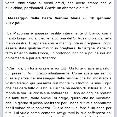
verità. Annunciate ai vostri amici, non avete timore che vi
giudichino, perdonateli. Grazie un abbraccio a tutti.”
Messaggio della Beata Vergine Maria - 18 gennaio
2012 (MI)
La Madonna è apparsa vestita interamente di bianco con il
manto lungo fino ai piedi e la corona del S. Rosario bianca nella
mano destra. E’ apparsa con le mani giunte in preghiera. Dopo
essere stata qualche minuto in preghiera, la Vergine Maria ha
fatto il Segno della Croce, un profondo inchino e poi ha iniziato
dolcemente a parlare dicendo:
“Cari figli, un forte grazie a voi tutti.
Un forte grazie ai pastori
qui presenti. Vi ringrazio infinitamente. Come avete già sentito
queste parole del messaggio della visione che ho mostrato a
vostro fratello qui presente sul monte S. Onofrio, è mio Figlio
che desidera tutto questo, è Lui che ha deciso di istituire su quel
monte la Via Crucis: la sua sofferenza. E fino ad oggi ha portato
già tanti frutti, tante anime. Vi prego, quello che ho mostrato,
che un giorno si possa realizzare per il bene di tutti e soprattutto
per il valore della salvezza. Quello che vuol fare è un bene per
tutti: Lui vuole semplicemente raffigurarvi la sua sofferenza dal