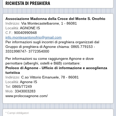
RICHIESTA DI PREGHIERA
Associazione Madonna della Croce del Monte S. Onofrio
Indirizzo:
Via Montecastelbarone, 1 - 86081
Località:
AGNONE IS
C.F.:
90040990948
info.montesantonofrio@gmail.com
Per informazioni sugli incontri di preghiera organizzati dal
Gruppo di preghiera di Agnone chiama: 0865.779153 -
3331998747- 3772354000
Per informazioni su come raggiungere Agnone e dove
pernottare (alberghi, ostelli e B&B) contattare:
Proloco di Agnone - Ufficio di informazione e accoglienza
turistica
Indirizzo:
C.so Vittorio Emanuele, 78 - 86081
Località:
Agnone IS
Tel:
0865/77249
Mob:
3343003283
www.prolocoagnone.com/
* Campi obbligatori