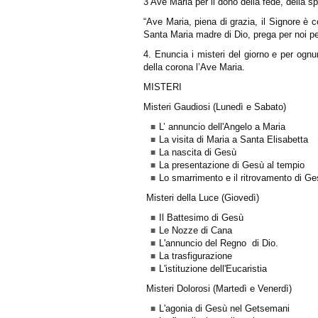
3 Ave Maria per il dono della fede, della sp
“Ave Maria, piena di grazia, il Signore è c
Santa Maria madre di Dio, prega per noi pe
4.
Enuncia i misteri del giorno e per ognun
della corona l’Ave Maria
.
MISTERI
Misteri Gaudiosi (Lunedì e Sabato)
L’ annuncio dell'Angelo a Maria
La visita di Maria a Santa Elisabetta
La nascita di Gesù
La presentazione di Gesù al tempio
Lo smarrimento e il ritrovamento di Ges
Misteri della Luce (Giovedì)
Il Battesimo di Gesù
Le Nozze di Cana
L'annuncio del Regno di Dio.
La trasfigurazione
L'istituzione dell'Eucaristia
Misteri Dolorosi (Martedì e Venerdì)
L'agonia di Gesù nel Getsemani