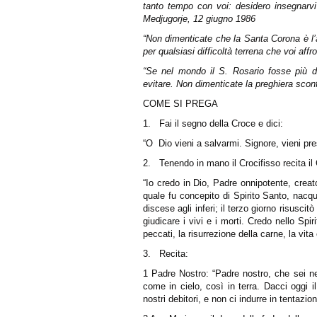
tanto tempo con voi: desidero insegnarvi
Medjugorje, 12 giugno 1986
“Non dimenticate che la Santa Corona è l’
per qualsiasi difficoltà terrena che voi af
“Se nel mondo il S. Rosario fosse più dif
evitare. Non dimenticate la preghiera scon
COME SI PREGA
1.
Fai il segno della Croce e dici:
“O Dio vieni a salvarmi.
Signore, vieni pre
2.
Tenendo in mano il Crocifisso recita il
“Io credo in Dio, Padre onnipotente,
creat
quale fu concepito di Spirito Santo,
nacqu
discese agli inferi;
il terzo giorno risuscit
giudicare i vivi e i morti.
Credo nello Spir
peccati,
la risurrezione della carne,
la vita
3.
Recita:
1 Padre Nostro:
“Padre nostro, che sei nei
come in cielo, così in terra. Dacci oggi il
nostri debitori, e non ci indurre in tentazi