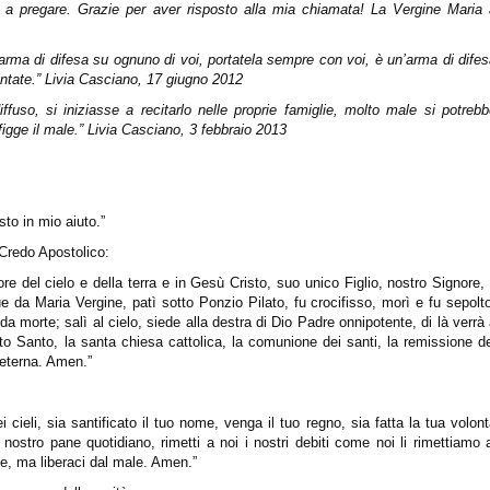
 a pregare. Grazie per aver risposto alla mia chiamata! La Vergine Maria 
arma di difesa su ognuno di voi, portatela sempre con voi, è un’arma di dife
frontate.” Livia Casciano, 17 giugno 2012
fuso, si iniziasse a recitarlo nelle proprie famiglie, molto male si potreb
figge il male.” Livia Casciano, 3 febbraio 2013
sto in mio aiuto.”
 Credo Apostolico:
ore del cielo e della terra e in Gesù Cristo, suo unico Figlio,
nostro Signore, 
e da Maria Vergine, patì sotto Ponzio Pilato,
fu crocifisso, morì e fu sepolt
ò da morte;
salì al cielo, siede alla destra di Dio Padre onnipotente,
di là verrà
ito Santo,
la santa chiesa cattolica, la comunione dei santi,
la remissione d
 eterna.
Amen.”
 cieli, sia santificato il tuo nome, venga il tuo regno, sia fatta la tua volon
 nostro pane quotidiano, rimetti a noi i nostri debiti come noi li rimettiamo 
one, ma liberaci dal male. Amen.”