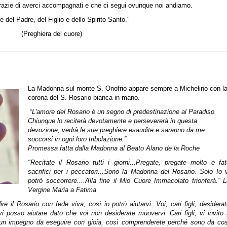
 grazie di averci accompagnati e che ci segui ovunque noi andiamo.
 del Padre, del Figlio e dello Spirito Santo."
(Preghiera del cuore)
La Madonna sul monte S. Onofrio appare sempre a Michelino con l
corona del S. Rosario bianca in mano.
“L'amore del Rosario è un segno di predestinazione al Paradiso.
Chiunque lo reciterà devotamente e persevererà in questa
devozione, vedrà le sue preghiere esaudite e saranno da me
soccorsi in ogni loro tribolazione.”
Promessa fatta dalla Madonna al Beato Alano de la Roche
"Recitate il Rosario tutti i giorni...Pregate, pregate molto e fa
sacrifici per i peccatori...Sono la Madonna del Rosario. Solo Io 
potrò soccorrere....Alla fine il Mio Cuore Immacolato trionferà.” 
Vergine Maria a Fatima
dire il Rosario con fede viva, così io potrò aiutarvi. Voi, cari figli, desidera
i posso aiutare dato che voi non desiderate muovervi. Cari figli, vi invito
oi un impegno da eseguire con gioia, così comprenderete perché sono da cos