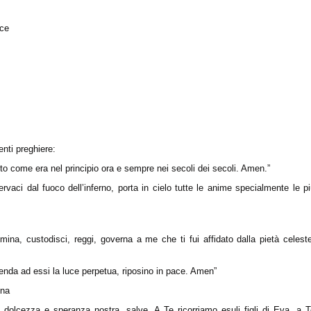
oce
enti preghiere:
anto come era nel principio ora e sempre nei secoli dei secoli. Amen.”
vaci dal fuoco dell’inferno, porta in cielo tutte le anime specialmente le p
mina, custodisci, reggi, governa a me che ti fui affidato dalla pietà celest
lenda ad essi la luce perpetua, riposino in pace. Amen”
ina
 dolcezza e speranza nostra, salve. A Te ricorriamo esuli figli di Eva, a 