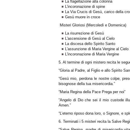
La flagellazione alla colonna
L'incoronazione di spine
La Via Crucis di Gesù, carico della cr
Gesù muore in croce
Misteri Gloriosi (Mercoledì e Domenica)
La risurrezione di Gesù
L'ascensione di Gesù al Cielo
La discesa dello Spirito Santo
L'assunzione di Maria Vergine al Cielo
L'incoronazione di Maria Vergine
5.
Al termine di ogni mistero recita le segu
“Gloria al Padre, al Figlio e allo Spirito S
“Gesù mio, perdona le nostre colpe, preser
bisognose della tua misericordia.”
“Maria Regina della Pace Prega per noi”
“Angelo di Dio che sei il mio custode illu
Amen.”
“L’eterno riposo dona loro, o Signore, e sp
6.
Terminati i 5 misteri recita la Salve Reg
“Salve Regina, madre di misericordia,vita