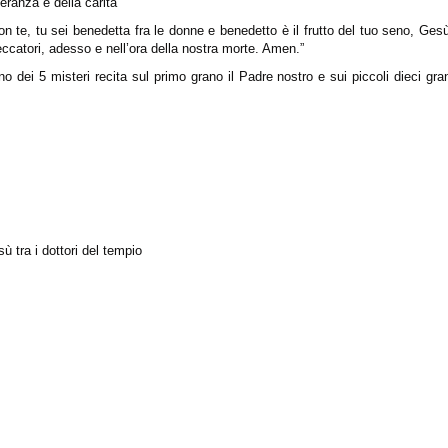
eranza e della carità
on te, tu sei benedetta fra le donne e benedetto è il frutto del tuo seno, Ges
ccatori, adesso e nell’ora della nostra morte. Amen.”
o dei 5 misteri recita sul primo grano il Padre nostro e sui piccoli dieci gra
ù tra i dottori del tempio