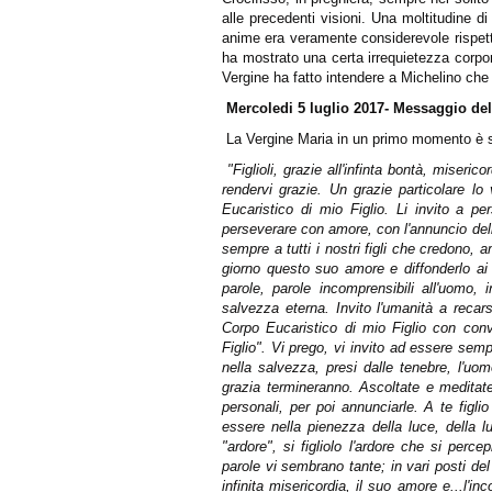
alle precedenti visioni. Una moltitudine d
anime era veramente considerevole rispetto
ha mostrato una certa irrequietezza corpor
Vergine ha fatto intendere a Michelino che
Mercoledi 5 luglio 2017- Messaggio del
La Vergine Maria in un primo momento è sta
"Figlioli, grazie all'infinta bontà, mise
rendervi grazie. Un grazie particolare lo
Eucaristico di mio Figlio. Li invito a p
perseverare con amore, con l'annuncio dell
sempre a tutti i nostri figli che credono,
giorno questo suo amore e diffonderlo ai f
parole, parole incomprensibili all'uomo, in
salvezza eterna. Invito l'umanità a recar
Corpo Eucaristico di mio Figlio con conv
Figlio". Vi prego, vi invito ad essere se
nella salvezza, presi dalle tenebre, l'uom
grazia termineranno. Ascoltate e meditate
personali, per poi annunciarle. A te figl
essere nella pienezza della luce, della l
"ardore", si figliolo l'ardore che si perc
parole vi sembrano tante; in vari posti del
infinita misericordia, il suo amore e...l'i