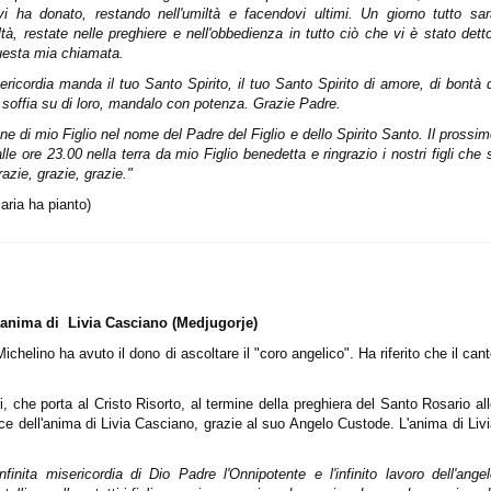
vi ha donato, restando nell'umiltà e facendovi ultimi. Un giorno tutto sar
tà, restate nelle preghiere e nell'obbedienza in tutto ciò che vi è stato dett
 questa mia chiamata.
ericordia manda il tuo Santo Spirito, il tuo Santo Spirito di amore, di bontà 
 soffia su di loro, mandalo con potenza. Grazie Padre.
 di mio Figlio nel nome del Padre del Figlio e dello Spirito Santo. Il prossi
 ore 23.00 nella terra da mio Figlio benedetta e ringrazio i nostri figli che 
azie, grazie, grazie."
aria ha pianto)
ll'anima di Livia Casciano (Medjugorje)
ichelino ha avuto il dono di ascoltare il "coro angelico". Ha riferito che il can
i, che porta al Cristo Risorto, al termine della preghiera del Santo Rosario al
oce dell'anima di Livia Casciano, grazie al suo Angelo Custode. L'anima di Liv
inita misericordia di Dio Padre l'Onnipotente e l'infinito lavoro dell'ange