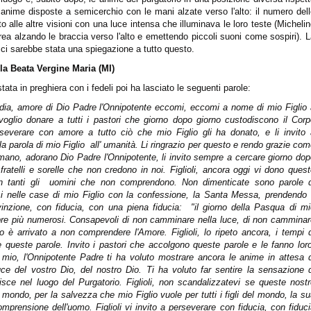
i anime disposte a semicerchio con le mani alzate verso l'alto: il numero del
 alle altre visioni con una luce intensa che illuminava le loro teste (Micheli
ea alzando le braccia verso l'alto e emettendo piccoli suoni come sospiri). 
 ci sarebbe stata una spiegazione a tutto questo.
la Beata Vergine Maria (MI)
ta in preghiera con i fedeli poi ha lasciato le seguenti parole:
ricordia, amore di Dio Padre l'Onnipotente eccomi, eccomi a nome di mio Figlio
 voglio donare a tutti i pastori che giorno dopo giorno custodiscono il Cor
erseverare con amore a tutto ciò che mio Figlio gli ha donato, e li invito 
a parola di mio Figlio
all' umanità. Li ringrazio per questo e rendo grazie co
 amano, adorano Dio Padre l'Onnipotente, li invito sempre a cercare giorno do
ratelli e sorelle che non credono in noi. Figlioli, ancora oggi vi dono ques
 tanti gli
uomini che non comprendono. Non dimenticate sono parole d
si nelle case di mio Figlio con la confessione, la Santa Messa, prendendo 
inzione, con fiducia, con una piena fiducia:
"il giorno della Pasqua di m
mpre più numerosi. Consapevoli di non camminare nella luce, di non cammina
o è arrivato a non comprendere l'Amore. Figlioli, lo ripeto ancora, i tempi 
 queste parole. Invito i pastori che accolgono queste parole e le fanno lor
io mio, l'Onnipotente Padre ti ha voluto mostrare ancora le anime in attesa 
uce del vostro Dio, del nostro Dio. Ti ha voluto far sentire la sensazione 
episce nel luogo del Purgatorio. Figlioli, non scandalizzatevi se queste nost
 mondo, per la salvezza che mio Figlio vuole per tutti i figli del mondo, la s
ncomprensione dell'uomo. Figlioli vi invito a perseverare con fiducia, con fiduc