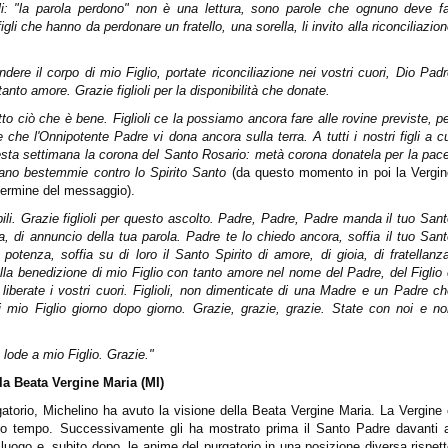
figli: "la parola perdono" non è una lettura, sono parole che ognuno deve f
figli che hanno da perdonare un fratello, una sorella, li invito alla riconciliazio
dere il corpo di mio Figlio, portate riconciliazione nei vostri cuori, Dio Pad
nto amore. Grazie figlioli per la disponibilità che donate.
tto ciò che è bene. Figlioli ce la possiamo ancora fare alle rovine previste, p
che l'Onnipotente Padre vi dona ancora sulla terra. A tutti i nostri figli a c
uesta settimana la corona del Santo Rosario: metà corona donatela per la pac
donano bestemmie contro lo Spirito Santo
(da questo momento in poi la Vergin
 termine del messaggio).
bili. Grazie figlioli per questo ascolto. Padre, Padre, Padre manda il tuo San
za, di annuncio della tua parola. Padre te lo chiedo ancora, soffia il tuo San
otenza, soffia su di loro il Santo Spirito di amore, di gioia, di fratellanz
a benedizione di mio Figlio con tanto amore nel nome del Padre, del Figlio
 liberate i vostri cuori. Figlioli, non dimenticate di una Madre e un Padre c
mio Figlio giorno dopo giorno. Grazie, grazie, grazie. State con noi e no
lode a mio Figlio. Grazie."
la Beata Vergine Maria (MI)
gatorio, Michelino ha avuto la visione della Beata Vergine Maria. La Vergine
lto tempo. Successivamente gli ha mostrato prima il Santo Padre davanti a
 luogo e,
subito dopo, le anime del purgatorio in una posizione diversa rispet