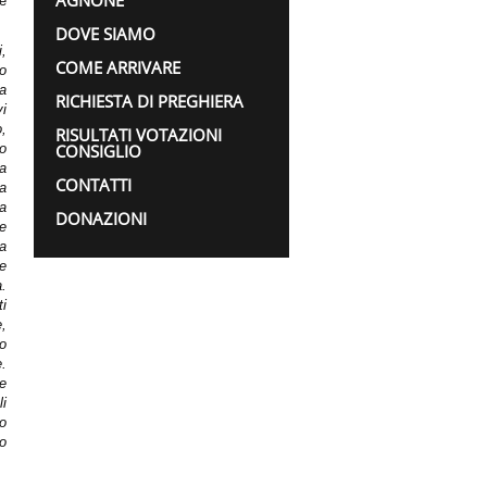
AGNONE
e
DOVE SIAMO
i,
COME ARRIVARE
ro
 a
RICHIESTA DI PREGHIERA
vi
o,
RISULTATI VOTAZIONI
o
CONSIGLIO
 a
CONTATTI
 a
 a
DONAZIONI
re
za
re
a.
ti
e,
io
e.
te
li
Io
o