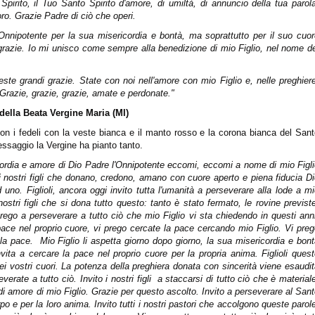
irito, il Tuo Santo Spirito d'amore, di umiltà, di annuncio della tua parol
ro. Grazie Padre di ciò che operi.
'Onnipotente per la sua misericordia e bontà, ma soprattutto per il suo cuo
 grazie. Io mi unisco come sempre alla benedizione di mio Figlio, nel nome d
queste grandi grazie. State con noi nell'amore con mio Figlio e, nelle preghier
 Grazie, grazie, grazie, amate e perdonate."
 d
ella Beata Vergine Maria (MI)
on i fedeli con la veste bianca e il manto rosso e la corona bianca del San
ssaggio la Vergine ha pianto tanto.
ricordia e amore di Dio Padre l'Onnipotente eccomi, eccomi a nome di mio Figl
i i nostri figli che donano, credono, amano con cuore aperto e piena fiducia D
 uno. Figlioli, ancora oggi invito tutta l'umanità a perseverare alla lode a m
ostri figli che si dona tutto questo: tanto è stato fermato, le rovine previst
 prego a perseverare a tutto ciò che mio Figlio vi sta chiedendo in questi ann
pace nel proprio cuore, vi prego cercate la pace cercando mio Figlio. Vi pre
lla pace.
Mio Figlio li aspetta giorno dopo giorno, la sua misericordia e bon
invita a cercare la pace nel proprio cuore per la propria anima. Figlioli ques
ei
vostri cuori. La potenza della preghiera donata con sincerità viene esaudi
verate a tutto ciò. Invito i nostri figli
a staccarsi di tutto ciò che è material
o di amore di mio Figlio. Grazie per questo ascolto. Invito a perseverare al San
o e per la loro anima. Invito tutti i nostri pastori
che accolgono queste parole