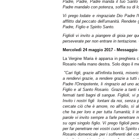
Padre, Padre, Padre manda il tuo Santo Sp
Padre mandalo con potenza, soffia su di lo
Vi prego lodate e ringraziate Dio Padre l
afflitto dal peccato dell'umanità. Rendete
Padre, Figlio e Spirito Santo.
Figlioli vi invito a piangere di gioia per 
perseverate per non entrare in tentazione.
Mercoledì 24 maggio 2017 - Messaggio
La Vergine Maria è apparsa in preghiera c
Rosario nella mano destra. Solo dopo il me
"Cari figli,
grazie all'infinita bontà, mise
a rendervi grazie, a rendere grazie a tutt
Padre l'Onnipotente, li ringrazio ad uno ad
Figlio e al Santo Rosario. Grazie a tanti n
fermati tanti bagni di sangue. Figlioli, vi
Invito i nostri figli
lontani da noi, senza 
cercate ciò che è amore, no all'odio, sì a
che ha per loro e per tutta l'umanità; li 
parole vi invito sempre a farle penetrare n
su ogni singolo figlio. Vi prego figlioli perse
per far penetrare nei
vostri cuori lo Spirit
Rosario domenicale per i sofferenti del corp