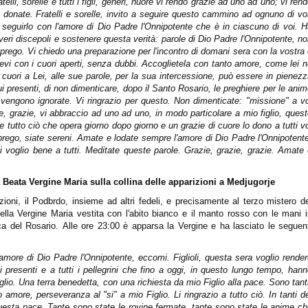
lli, sorelle e tutti i figli, generi, nuore vi rendo grazie ad uno ad uno; vi ren
 donate. Fratelli e sorelle, invito a seguire questo cammino ad ognuno di vo
o a seguirlo con l'amore di Dio Padre l'Onnipotente che è in ciascuno di voi. 
e veri discepoli e sostenere questa verità: parole di Dio Padre l'Onnipotente, n
i prego. Vi chiedo una preparazione per l'incontro di domani sera con la vostra
evi con i cuori aperti, senza dubbi. Accoglietela con tanto amore, come lei 
ri cuori a Lei, alle sue parole, per la sua intercessione, può essere in pienez
, qui presenti, di non dimenticare, dopo il Santo Rosario, le preghiere per le ani
e vengono ignorate. Vi ringrazio per questo. Non dimenticate: "missione" a v
ie, grazie, vi abbraccio ad uno ad uno, in modo particolare a mio figlio, ques
 tutto ciò che opera giorno dopo giorno e un grazie di cuore lo dono a tutti v
 prego, siate sereni. Amate e lodate sempre l'amore di Dio Padre l'Onnipotent
i voglio bene a tutti. Meditate queste parole. Grazie, grazie, grazie. Amate
 Beata Vergine Maria sulla collina delle apparizioni a Medjugorje
izioni, il Podbrdo, insieme ad altri fedeli, e precisamente al terzo mistero d
della Vergine Maria vestita con l'abito bianco e il manto rosso con le mani 
a del Rosario. Alle ore 23:00 è apparsa la Vergine e ha lasciato le seguen
ia, amore di Dio Padre l'Onnipotente, eccomi. Figlioli, questa sera voglio rende
i presenti e a tutti i pellegrini che fino a oggi, in questo lungo tempo, han
lio. Una terra benedetta, con una richiesta da mio Figlio alla pace. Sono tant
oro amore, perseveranza al "si" a mio Figlio. Li ringrazio a tutto ciò. In tanti d
a questa pace. Tante sono state le rovine fermate, tante sono state le anime c