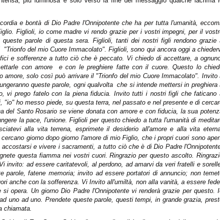
tensa, più luminosa e solo verso la fine del messaggio qualche lacrima l
ricordia e bontà di Dio Padre l'Onnipotente che ha per tutta l'umanità, eccom
lio. Figlioli, io come madre vi rendo grazie per i vostri impegni, per il vost
queste parole di questa sera. Figlioli, tanti dei nostri figli rendono grazie
"Trionfo del mio Cuore Immacolato". Figlioli, sono qui ancora oggi a chieder
fici e sofferenze a tutto ciò che è peccato. Vi chiedo di accettare, a ognun
cettarle con amore
e con le preghiere fatte con il cuore. Questo lo chied
sto amore, solo così può arrivare il "Trionfo del mio Cuore Immacolato". Invito
e giungeranno queste parole, ogni qualvolta
che si intende mettersi in preghiera
, vi prego fatelo con la piena fiducia. Invito tutti i nostri figli che faticano
cui, "io" ho messo piede, su questa terra, nel passato e nel presente e di cerca
ona del Santo Rosario se viene donata con amore e con fiducia, la sua poten
gere la pace, l'unione. Figlioli per questo chiedo a tutta l'umanità di medita
ciatevi alla vita terrena, esprimete il desiderio all'amore e alla vita etern
 e cercano giorno dopo giorno l'amore di mio Figlio, che i propri cuori sono aper
li di accostarsi e vivere i sacramenti, a tutto ciò che è di Dio Padre l'Onnipotent
gnete questa fiamma nei vostri cuori. Ringrazio per questo ascolto. Ringraz
 invito: ad essere caritatevoli, al perdono, ad amarvi da veri fratelli e sorell
ste parole, fatene memoria; invito ad essere portatori di annuncio; non teme
ori anche con la sofferenza. Vi Invito all'umiltà, non alla vanità, a essere fede
he si opera. Un giorno Dio Padre l'Onnipotente vi renderà grazie per questo. 
uno ad uno. Prendete queste parole, questi tempi, in grande grazia, prest
ta chiamata.