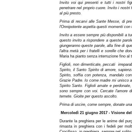
Invito voi qui presenti e tutti i nostri 
penetrare nel proprio cuore. Invito i nostri 
al più presto.
Prima di recarvi alle Sante Messe, di pren
l'Onnipotente aspetta questi momenti con ta
Invito a essere sempre più disponibili a tu
questo invito a rispondere a queste parole 
giungeranno queste parole, alla fine di q
l'altra metà per i fratelli e sorelle che 
Maria ha pianto senza interruzione fino al
Figlioli, non dimenticate, peccati
irrepara
Spirito, il Santo Spirito di amore, sapien
Spirito, soffia con potenza, mandalo con p
Grazie Padre. Io come madre mi unisco all
Spirito Santo. Figlioli amate e perdonate,
sono sempre con voi. Cercate l'amore di 
temete. Gioite per questo ascolto.
Prima di uscire, come sempre, donate una 
Mercoledì 21 giugno 2017 - Visione del
Durante la preghiera per le anime del pur
rimasta in preghiera con i fedeli per mo
Crocifisso, in preghiera,
sempre nel solito