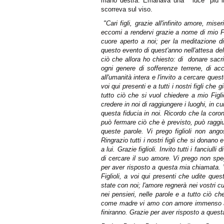
mano destra. Emanava una " luce" più in
scorreva sul viso.
"Cari figli,
grazie all'infinito amore, mise
eccomi a rendervi grazie a nome di mio Fig
cuore aperto a noi; per la meditazione di 
questo evento di quest'anno nell'attesa del
ciò che allora ho chiesto: di
donare sacri
ogni genere di sofferenze terrene, di ac
all'umanità intera e l'invito a cercare que
voi qui presenti e a tutti i nostri figli ch
tutto ciò che si vuol chiedere a mio Figlio
credere in noi di raggiungere i luoghi, in 
questa fiducia in noi. Ricordo che la cor
può fermare ciò che è previsto, può raggiun
queste parole. Vi prego figlioli non angos
Ringrazio tutti i nostri figli che si donano
a lui. Grazie figlioli. Invito tutti i fanciul
di cercare il suo amore. Vi prego non spe
per aver risposto a questa mia chiamata. Vi
Figlioli, a voi qui presenti che udite que
state con noi; l'amore regnerà nei vostri cu
nei pensieri, nelle parole e a tutto ciò c
come madre vi amo con amore immenso ad 
finiranno. Grazie per aver risposto a ques