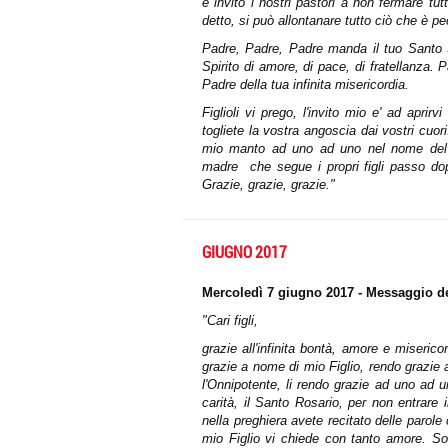
e invito
i nostri pastori a non fermare tut
detto, si può allontanare tutto ciò che è pe
Padre, Padre, Padre manda il tuo Santo Sp
Spirito di
amore, di pace, di fratellanza. P
Padre della tua infinita misericordia.
Figlioli vi prego, l'invito mio e' ad
aprirvi
togliete la vostra angoscia dai vostri cuo
mio manto ad uno ad uno nel nome del P
madre
che segue i propri figli passo do
Grazie, grazie, grazie."
GIUGNO 2017
Mercoledì 7 giugno 2017 - Messaggio de
"Cari figli,
grazie all'infinita bontà, amore e miseric
grazie a nome di mio Figlio, rendo grazie 
l'Onnipotente, li rendo grazie ad uno ad u
carità, il Santo Rosario, per non entrare 
nella preghiera avete recitato delle parol
mio Figlio vi chiede con tanto amore. So