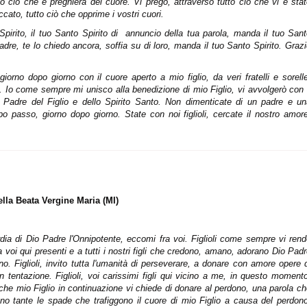
to ciò che è preghiera del cuore. Vi prego, attraverso tutto ciò che vi è sta
ccato, tutto ciò che opprime i vostri cuori.
irito, il tuo Santo Spirito di
annuncio della tua parola, manda il tuo Sant
adre, te lo chiedo ancora, soffia su di loro, manda il tuo Santo Spirito. Graz
 giorno dopo giorno con il cuore aperto a mio figlio, da veri fratelli e sorell
ri. Io come sempre mi unisco alla benedizione di mio Figlio, vi avvolgerò con 
adre del Figlio e dello Spirito Santo. Non dimenticate di un padre e un
po passo, giorno dopo giorno. State con noi figlioli, cercate il nostro amor
lla Beata Vergine Maria (MI)
ordia di Dio Padre l'Onnipotente, eccomi fra voi. Figlioli come sempre vi ren
a
voi qui presenti e a tutti i nostri figli che credono, amano, adorano Dio Pad
no. Figlioli, invito tutta l'umanità di perseverare, a donare con amore opere 
in tentazione. Figlioli, voi carissimi figli qui vicino a me, in questo moment
e che mio Figlio in continuazione vi chiede di donare al perdono, una parola c
no tante le spade che trafiggono il cuore di mio Figlio a causa del perdono