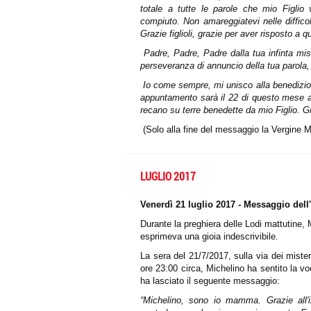
totale a tutte le parole che mio Figlio 
compiuto.
Non amareggiatevi nelle difficol
Grazie figlioli, grazie per aver risposto a
Padre, Padre, Padre dalla tua infinta mis
perseveranza di annuncio della tua parola,
Io come sempre, mi unisco alla benedizione
appuntamento sarà il 22 di questo mese alle
recano su terre benedette da mio Figlio. Gr
(Solo alla fine del messaggio la Vergine M
LUGLIO 2017
Venerdì 21 luglio 2017 - Messaggio de
Durante la preghiera delle Lodi mattutine, M
esprimeva una gioia indescrivibile.
La sera del 21/7/2017, sulla via dei mister
ore 23:00 circa, Michelino ha sentito la v
ha lasciato il seguente messaggio:
“Michelino, sono io mamma. Grazie all'inf