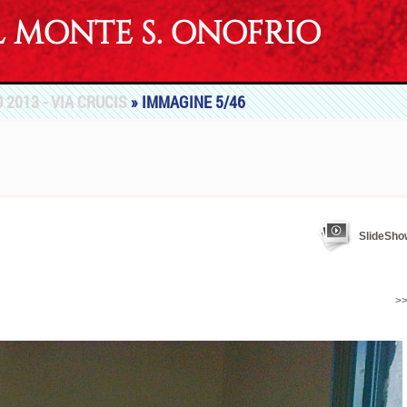
MONTE S. ONOFRIO
 2013 - VIA CRUCIS
» IMMAGINE 5/46
SlideSho
>