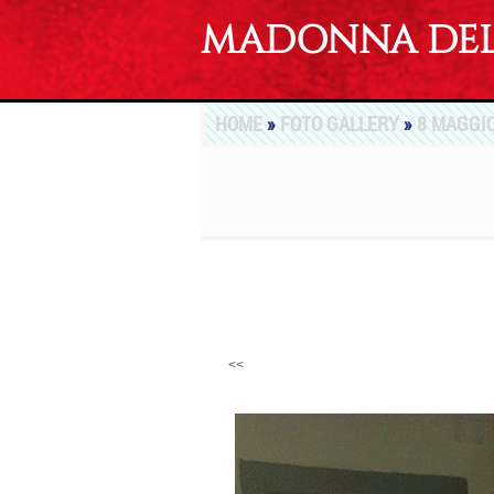
MADONNA DEL 
HOME
»
FOTO GALLERY
»
8 MAGGIO
<<