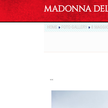
MADONNA DEL 
HOME
»
FOTO GALLERY
»
8 MAGGIO
<<